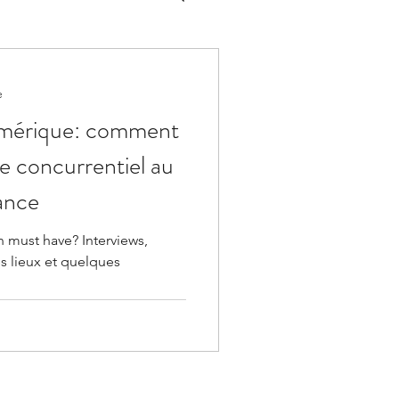
e
umérique: comment
ge concurrentiel au
sance
 must have? Interviews,
es lieux et quelques