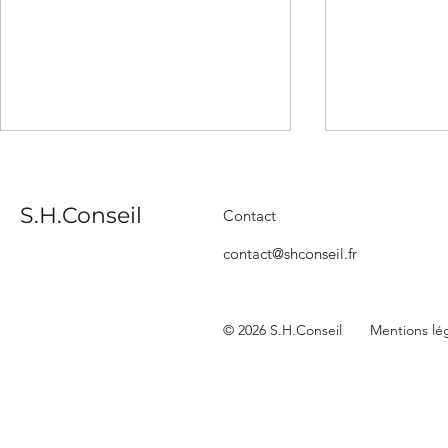
S.H.Conseil
Contact
contact@shconseil.fr
Salons du bâtiment :
S.H.Consei
© 2026 S.H.Conseil
Mentions lé
gérez vos contacts grâce
Activateu
au marketing automation
(guide gratuit)