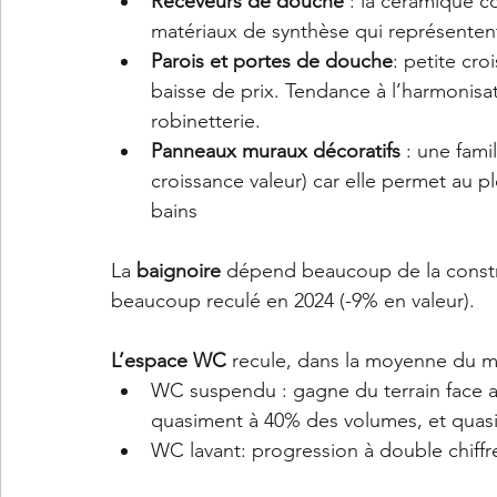
Receveurs de douche
 : la céramique 
matériaux de synthèse qui représente
Parois et portes de douche
: petite cr
baisse de prix. Tendance à l’harmonisat
robinetterie.
Panneaux muraux décoratifs 
: une fami
croissance valeur) car elle permet au pl
bains
La 
baignoire
 dépend beaucoup de la constr
beaucoup reculé en 2024 (-9% en valeur).
L’espace WC 
recule, dans la moyenne du ma
WC suspendu : gagne du terrain face a
quasiment à 40% des volumes, et quas
WC lavant: progression à double chiffr