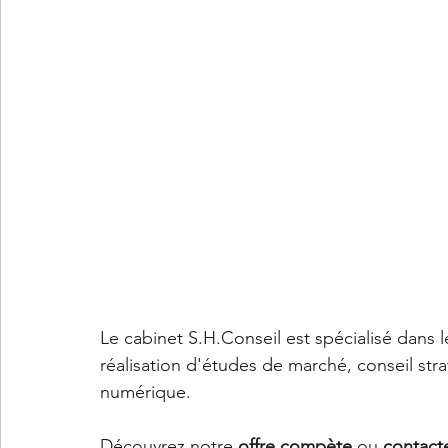
Le cabinet S.H.Conseil est spécialisé dans le
réalisation d'études de marché, conseil stra
numérique.
Découvrez notre 
offre compète
 ou 
contact