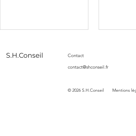
S.H.Conseil
Contact
contact@shconseil.fr
Le marché de la salle de
Mises en c
© 2026 S.H.Conseil
Mentions lé
bains en 2025 : 3ème
pertinence
année de baisse
indicateur
l'activité 