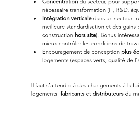
Concentration
 du secteur, pour suppor
nécessaire transformation (IT, R&D, éq
Intégration verticale 
dans un secteur tr
meilleure standardisation et des gains 
construction 
hors site
). Bonus intéress
mieux contrôler les conditions de travai
Encouragement de conception
 plus 
logements (espaces verts, qualité de l’a
Il faut s'attendre à des changements à la foi
logements, 
fabricants
 et 
distributeurs
 du ma