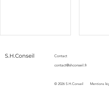
S.H.Conseil
Contact
contact@shconseil.fr
Formations Smartisan: au
Accompagn
© 2026 S.H.Conseil
Mentions lé
service des professionnels
digitalisat
du bâtiment
du bâtimen
sélectionn