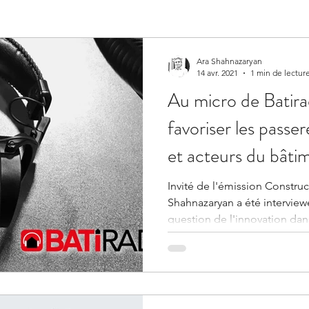
Ara Shahnazaryan
14 avr. 2021
1 min de lectur
Au micro de Batir
favoriser les passer
et acteurs du bâti
Invité de l'émission Construc
Shahnazaryan a été interviewé par Kenza Braiga. Il a été
question de l'innovation dan
débrief du challenge Construction Tech
évoqué dans un article précé
proposée par Keyclic (le lauréat parrainé lors du
challenge) et surtout la néce
collaboration entre startups e