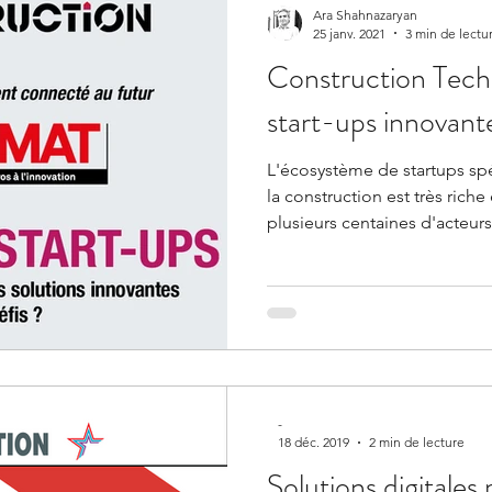
domaine où il y a beaucoup à
Ara Shahnazaryan
25 janv. 2021
3 min de lectu
Construction Tech
start-ups innovant
L'écosystème de startups spé
la construction est très ri
plusieurs centaines d'acteur
innovantes rien qu'en France 
offres proposées par les star
appellation du secteur) gagn
tendances se dégagent et donnent une orientation
intéressante à l'innovation, e
préoccupations environnemen
-
18 déc. 2019
2 min de lecture
Solutions digitales 