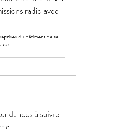
issions radio avec
eprises du bâtiment de se
que?
tendances à suivre
tie: