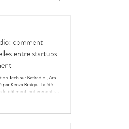
e
adio: comment
elles entre startups
ment
tion Tech sur Batiradio , Ara
s le bâtiment, notamment :
 que nous avions
dent offre innovante
ssité de mettre en place la
t acteurs traditionnels,