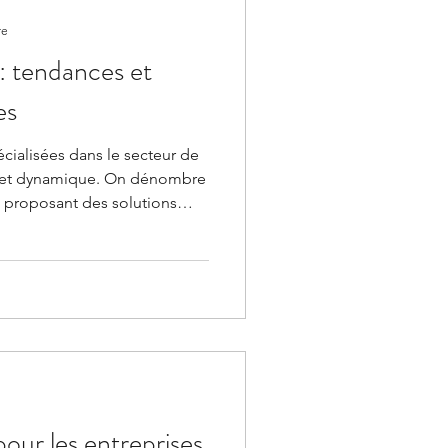
 faire, en d
re
: tendances et
es
cialisées dans le secteur de
che et dynamique. On dénombre
s proposant des solutions
(1). Au fil des années, les
t-ups de la ConTech (autre
ent en maturité. De nouvelles
n ligne avec les
tales et sociétal
pour les entreprises